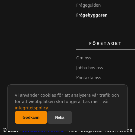
Frågeguiden
Frågebyggaren
FÖRETAGET
Om oss
Jobba hos oss
Kontakta oss
Köpvillkor
Vi använder cookies för att analysera vår trafik och
Integritetspolicy
för att webbplatsen ska fungera. Läs mer i vår
Sekretessavtal (NDA)
integritetspolicy
.
Godkänn
Neka
© 2026 ·
Simulation Partner
· Alla rättigheter reserverade