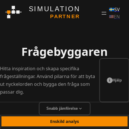
Skip
to
content
Frågebyggaren
Hitta inspiration och skapa specifika
frågeställningar. Använd pilarna för att byta
i
Hjälp
ut nyckelorden och bygga den fråga som
passar dig.
Snabb jämförelse
Enskild analys
EN SNABB JÄMFÖRELSE