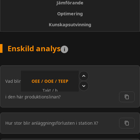
Jämförande
Optimering
Egenskap
Enskild analys
Jämförande
Op
Kunskapsutvinning
Antal simuleringar
En
Två eller flera
Må
Enskild analys
i
Syfte
Analysera scenario
Jämföra alternativ
Hit
Komplexitet
Låg
Medel
Hö
OEE / OOE / TEEP
Vad blir
Takt / h
i den här produktionslinan?
Ledtid
PIA (Produkter i arbete)
Hur stor blir anläggningsförlusten i station X?